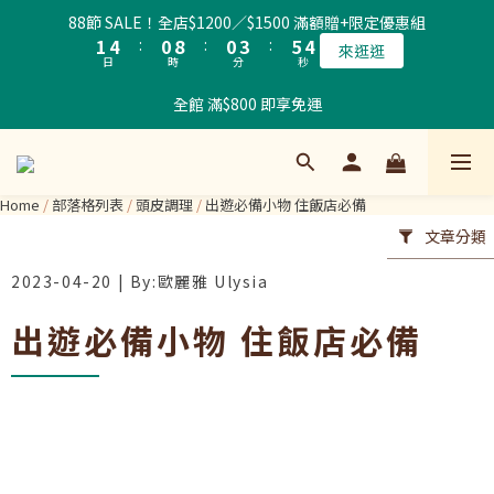
2
5
1
9
1
4
6
5
88節 SALE！全店$1200／$1500 滿額贈+限定優惠組
1
4
:
0
8
:
0
3
:
5
4
來逛逛
日
時
分
秒
0
3
7
2
4
3
2
6
1
3
2
全館 滿$800 即享免運
1
5
0
2
1
0
4
1
0
3
0
2
Home
/
部落格列表
/
頭皮調理
/
出遊必備小物 住飯店必備
1
文章分類
0
2023-04-20
出遊必備小物 住飯店必備