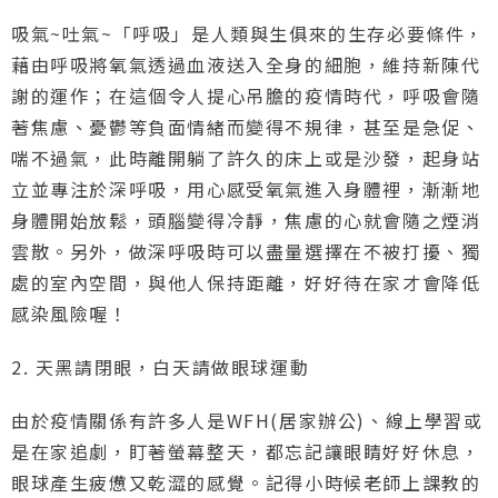
吸氣~吐氣~「呼吸」是人類與生俱來的生存必要條件，
藉由呼吸將氧氣透過血液送入全身的細胞，維持新陳代
謝的運作；在這個令人提心吊膽的疫情時代，呼吸會隨
著焦慮、憂鬱等負面情緒而變得不規律，甚至是急促、
喘不過氣，此時離開躺了許久的床上或是沙發，起身站
立並專注於深呼吸，用心感受氧氣進入身體裡，漸漸地
身體開始放鬆，頭腦變得冷靜，焦慮的心就會隨之煙消
雲散。另外，做深呼吸時可以盡量選擇在不被打擾、獨
處的室內空間，與他人保持距離，好好待在家才會降低
感染風險喔！
2. 天黑請閉眼，白天請做眼球運動
由於疫情關係有許多人是WFH(居家辦公)、線上學習或
是在家追劇，盯著螢幕整天，都忘記讓眼睛好好休息，
眼球產生疲憊又乾澀的感覺。記得小時候老師上課教的