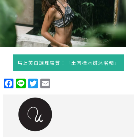
馬上美白調理膚質：「土肉桂水嫩沐浴精」