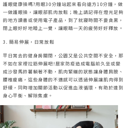
護眼健康操嗎?用眼30分鐘站起來看向遠方10分鐘，做
一做護眼操，讓眼部肌肉放鬆；晚上請記得在燈光足夠
的地方讀書或使用電子產品，到了就寢時間不要貪黑，
閉上眼好好地睡上一覺，讓眼睛一天的疲勞好好釋放。
3. 簡易伸展，日常放鬆
平日常去的健身房關閉，公園又是公共空間不安全，那
不如在家裡拉筋伸展吧!居家防疫造成電腦前久坐或變
成沙發馬鈴薯躺著不動，肌肉緊繃的狀態讓身體肩膀、
腰椎痠痛，這些身體的不適感可以透過伸展讓肌肉得到
舒緩，同時增加關節活動以促進血液循環，有助於達到
身心平衡、解除焦慮。