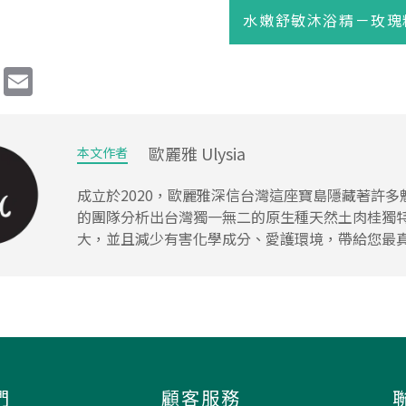
水嫩舒敏沐浴精－玫瑰
歐麗雅 Ulysia
本文作者
成立於2020，歐麗雅深信台灣這座寶島隱藏著許
的團隊分析出台灣獨一無二的原生種天然土肉桂獨
大，並且減少有害化學成分、愛護環境，帶給您最
們
顧客服務