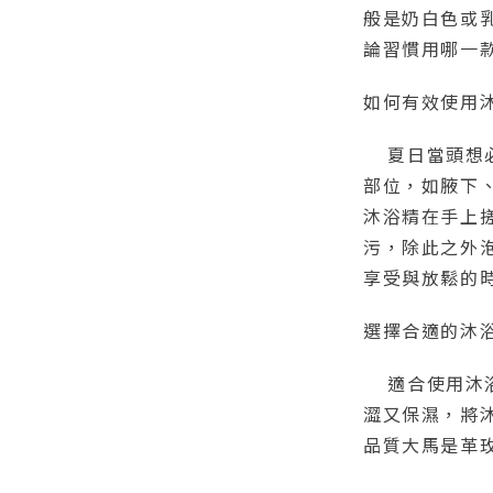
般是奶白色或
論習慣用哪一
如何有效使用
夏日當頭想必
部位，如腋下
沐浴精在手上
污，除此之外
享受與放鬆的
選擇合適的沐
適合使用沐浴
澀又保濕，將
品質大馬是革