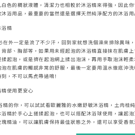
乳白色的稠狀液體，清潔力也相較於沐浴精來得強，因此你
款沐浴用品，最重要的當然還是選擇天然純淨配方的沐浴用
沐浴精
在外一定是流了不少汗，回到家就想洗個澡來排除異味，
、背部、胸部等，如果用未經起泡的沐浴精直接抹在肌膚上
搓揉起泡，或是擠在起泡網上揉出泡沫，再用手取泡沫輕柔
泡泡在肌膚的觸感非常的舒服，最後一定要用溫水徹底沖洗
時刻，不可以馬虎帶過唷!
浴精使用更安心
精的你，可以試試看歐麗雅的水嫩舒敏沐浴精，土肉桂純
沐浴精於手心上搓揉起泡，也可以搭配沐浴球使用，讓起泡
玫瑰精油，可以讓肌膚保持最佳狀態之外，還可以享受香氛