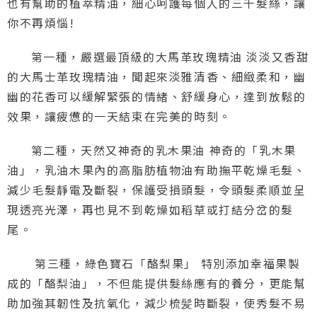
也有幫助的植萃精油，細心呵護每個人的三千髮絲，讓
你不再煩惱!
第一種，嚴選最頂級的大馬革玫瑰精油 淡淡又香甜
的大馬士革玫瑰精油，聞起來淡雅清香、細緻柔和，幽
幽的花香可以緩解緊張的情緒、舒緩身心，達到放鬆的
效果，讓疲憊的一天結束在完美的時刻。
第二種，天然又神奇的乳木果油 神奇的「乳木果
油」，乳油木果內的高脂肪植物油有助撫平乾燥毛髮、
減少毛髮靜電及斷裂，保護受損頭髮，令頭髮柔順並呈
現透亮光澤，再也見不到乾燥如稻草或打結分岔的髮
尾。
第三種，綠色寶石「酪梨果」 特別添加幸福果製
成的「酪梨油」，不但能提供髮絲應有的養分，更能幫
助加強其韌性及抗氧化，減少梳髪時斷裂，使秀髮不易