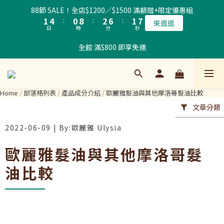
2
5
1
9
3
7
2
7
88節 SALE！全店$1200／$1500 滿額贈+限定優惠組
1
4
:
0
8
:
2
6
:
1
6
來逛逛
日
時
分
秒
0
3
7
1
5
0
5
2
6
0
4
4
全館 滿$800 即享免運
1
5
3
3
0
4
2
2
3
1
1
2
0
0
Home
/
部落格列表
/
產品成分介紹
/
歐麗雅髮油與其他摩洛哥髮油比較
1
文章分類
0
2022-06-09
歐麗雅髮油與其他摩洛哥髮
油比較