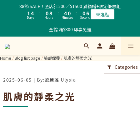
2
5
1
9
5
1
1
7
88節 SALE！全店$1200／$1500 滿額贈+限定優惠組
1
4
:
0
8
:
4
0
:
0
6
來逛逛
Days
Hours
Minutes
Seconds
0
3
7
3
5
2
6
2
4
全館 滿$800 即享免運
1
5
1
3
0
4
0
2
3
1
2
0
Home
/
Blog list page
/
臉部保養
/
肌膚的靜柔之光
1
Categories
0
2025-06-05
肌膚的靜柔之光