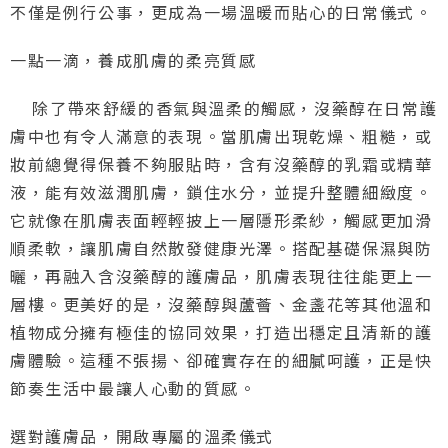
不僅是例行公事，更成為一場溫暖而貼心的日常儀式。
一點一滴，養成肌膚的柔亮質感
除了帶來舒緩的香氣與溫柔的觸感，沒藥醇在日常護
膚中也有令人滿意的表現。當肌膚出現乾燥、粗糙，或
妝前總覺得保養不夠服貼時，含有沒藥醇的乳霜或精華
液，能有效滋潤肌膚，鎖住水分，並提升整體細緻度。
它就像在肌膚表面輕輕披上一層隱形柔紗，觸感更加滑
順柔軟，讓肌膚自然散發健康光澤。搭配基礎保濕與防
曬，再融入含沒藥醇的護膚品，肌膚表現往往能更上一
層樓。更美好的是，沒藥醇與蘆薈、金盞花等其他溫和
植物成分擁有極佳的協同效果，打造出穩定且清新的護
膚體驗。這種不張揚、卻確實存在的細膩呵護，正是快
節奏生活中最讓人心動的質感。
選對護膚品，開啟專屬的溫柔儀式