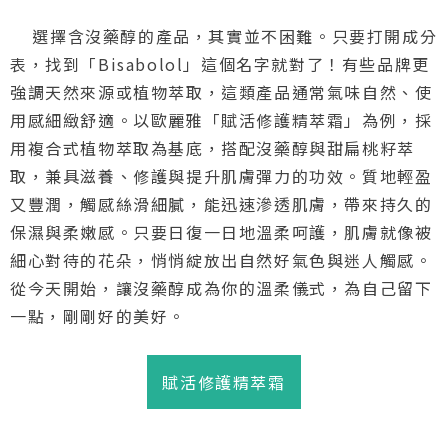
選擇含沒藥醇的產品，其實並不困難。只要打開成分
表，找到「Bisabolol」這個名字就對了！有些品牌更
強調天然來源或植物萃取，這類產品通常氣味自然、使
用感細緻舒適。以歐麗雅「賦活修護精萃霜」為例，採
用複合式植物萃取為基底，搭配沒藥醇與甜扁桃籽萃
取，兼具滋養、修護與提升肌膚彈力的功效。質地輕盈
又豐潤，觸感絲滑細膩，能迅速滲透肌膚，帶來持久的
保濕與柔嫩感。只要日復一日地溫柔呵護，肌膚就像被
細心對待的花朵，悄悄綻放出自然好氣色與迷人觸感。
從今天開始，讓沒藥醇成為你的溫柔儀式，為自己留下
一點，剛剛好的美好。
賦活修護精萃霜