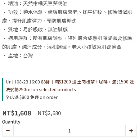
• 精油：天然柑橘天竺葵精油
• 功效：鎖水保濕、延緩肌膚衰老、撫平細紋、修護潤澤肌
膚、提升肌膚彈力、預防肌膚暗沈
• 質地：易於吸收，無油膩感
• 適用族群：所有肌膚類型，特別適合成熟肌膚或需要修護
的肌膚，純淨成分、溫和調理，老人小孩敏感肌都適合
• 產地：台灣
Until
08/23 16:00
88節｜滿$1200 送 土肉桂茶＋咖啡，滿$1500 送
洗髮精250ml on selected products
全店滿 $800 免運 on order
NT$1,608
NT$2,680
Quantity