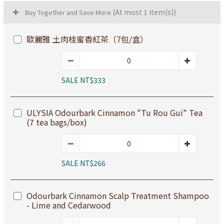
(At most 1 item(s))
Buy Together and Save More
歐麗雅 土肉桂蜜香紅茶（7包/盒）
SALE NT$333
ULYSIA Odourbark Cinnamon "Tu Rou Gui" Tea
(7 tea bags/box)
SALE NT$266
Odourbark Cinnamon Scalp Treatment Shampoo
- Lime and Cedarwood