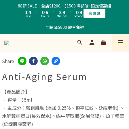
2
5
1
7
3
1
9
88節 SALE！全店$1200／$1500 滿額贈+限定優惠組
1
4
:
0
6
:
2
9
:
0
8
來逛逛
Days
Hours
Minutes
Seconds
0
3
5
1
8
7
2
4
0
7
6
全館 滿$800 即享免運
1
3
6
5
0
2
5
4
1
4
3
0
3
2
2
1
Share
1
0
0
Anti-Aging Serum
【產品簡介】
• 容量：35ml
• 主成分：藍銅胜肽 (添加 0.25%、撫平細紋、延緩老化) 、
水解蠶絲蛋白(長效保水)、蝸牛萃取液(深層修復)、魚子精華
(延緩肌膚衰老)