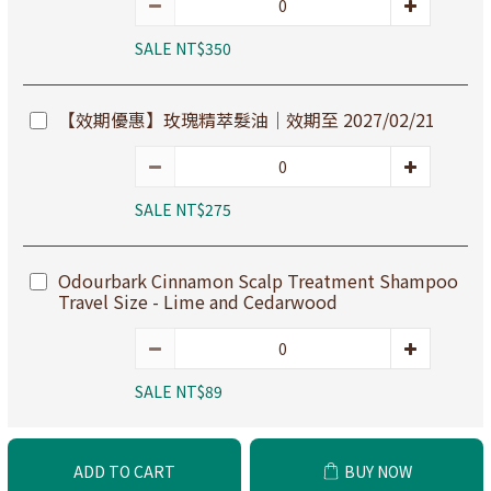
SALE NT$350
【效期優惠】玫瑰精萃髮油｜效期至 2027/02/21
SALE NT$275
Odourbark Cinnamon Scalp Treatment Shampoo
Travel Size - Lime and Cedarwood
SALE NT$89
ADD TO CART
BUY NOW