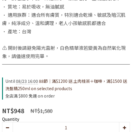
• 質地：易於吸收，無油膩感
• 適用族群：適合所有膚質，特別適合乾燥、敏感及暗沉肌
膚，純淨成分、溫和調理，老人小孩敏感肌都適合
• 產地：台灣
⚠ 開封後請避免陽光直射，白色精華液若變黃為自然氧化現
象，請儘速使用完畢。
Until
08/23 16:00
88節｜滿$1200 送 土肉桂茶＋咖啡，滿$1500 送
洗髮精250ml on selected products
全店滿 $800 免運 on order
NT$948
NT$1,580
Quantity