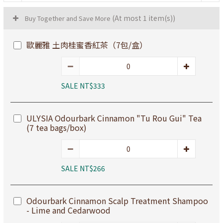
(At most 1 item(s))
Buy Together and Save More
歐麗雅 土肉桂蜜香紅茶（7包/盒）
SALE NT$333
ULYSIA Odourbark Cinnamon "Tu Rou Gui" Tea
(7 tea bags/box)
SALE NT$266
Odourbark Cinnamon Scalp Treatment Shampoo
- Lime and Cedarwood