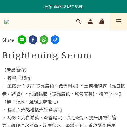
全館 滿$800 即享免運
Share
Brightening Serum
【產品簡介】
• 容量：35ml
• 主成分： 377(提亮膚色、改善暗沉) 、土肉桂純露（亮白抗
老，舒敏）、菸鹼醯胺（提亮膚色，均勻膚質)、積雪草萃取
（撫平細紋、延緩肌膚老化)
• 精油：天然柑橘天竺葵精油
• 功效：亮白滋養、改善暗沉、淡化斑點、提升肌膚保護
力、調理油水平衡、深層保水、緊緻毛孔、重現透亮光澤