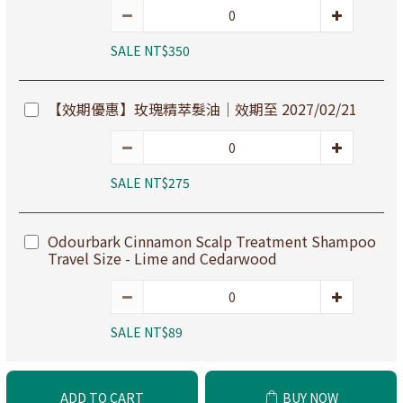
SALE NT$350
【效期優惠】玫瑰精萃髮油｜效期至 2027/02/21
SALE NT$275
Odourbark Cinnamon Scalp Treatment Shampoo
Travel Size - Lime and Cedarwood
SALE NT$89
ADD TO CART
BUY NOW