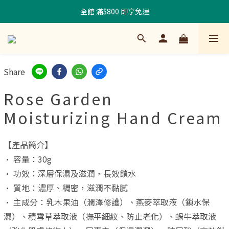
全館 滿$800 即享免運
Share
Rose Garden
Moisturizing Hand Cream
【產品簡介】
• 容量：30g
• 功效：深層保濕及滋潤，長效鎖水
• 質地：濃厚、稠密，滋潤不黏膩
• 主成分：乳木果油（潤澤修護）、燕麥萃取液（鎖水保
濕）、積雪草萃取液（撫平細紋、防止老化）、蝸牛萃取液