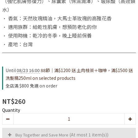
（強化肌膚修復力）、尿囊素（保濕潤澤）、玻尿酸（高效鎖
水）
• 香氣：天然玫瑰精油，大馬士革玫瑰的高雅花香
• 適用族群：給乾性肌膚，想預防老化的你
• 使用時機：乾冷的冬季，晚上睡前保養
• 產地：台灣
Until
08/23 16:00
88節｜滿$1200 送 土肉桂茶＋咖啡，滿$1500 送
洗髮精250ml on selected products
全店滿 $800 免運 on order
NT$260
Quantity
(At most 1 item(s))
Buy Together and Save More