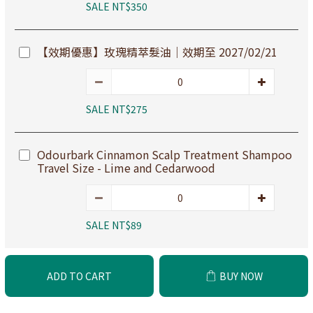
SALE NT$350
【效期優惠】玫瑰精萃髮油｜效期至 2027/02/21
SALE NT$275
Odourbark Cinnamon Scalp Treatment Shampoo
Travel Size - Lime and Cedarwood
SALE NT$89
ADD TO CART
BUY NOW