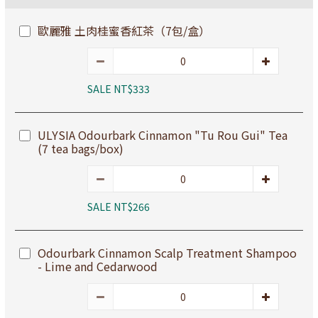
歐麗雅 土肉桂蜜香紅茶（7包/盒）
SALE NT$333
ULYSIA Odourbark Cinnamon "Tu Rou Gui" Tea
(7 tea bags/box)
SALE NT$266
Odourbark Cinnamon Scalp Treatment Shampoo
- Lime and Cedarwood