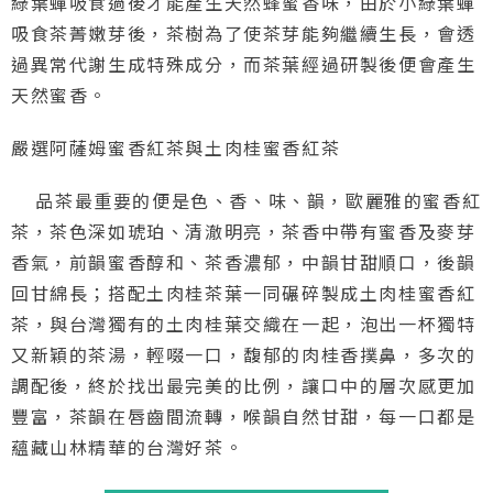
綠葉蟬吸食過後才能產生天然蜂蜜香味，由於小綠葉蟬
吸食茶菁嫩芽後，茶樹為了使茶芽能夠繼續生長，會透
過異常代謝生成特殊成分，而茶葉經過研製後便會產生
天然蜜香。
嚴選阿薩姆蜜香紅茶與土肉桂蜜香紅茶
品茶最重要的便是色、香、味、韻，歐麗雅的蜜香紅
茶，茶色深如琥珀、清澈明亮，茶香中帶有蜜香及麥芽
香氣，前韻蜜香醇和、茶香濃郁，中韻甘甜順口，後韻
回甘綿長；搭配土肉桂茶葉一同碾碎製成土肉桂蜜香紅
茶，與台灣獨有的土肉桂葉交織在一起，泡出一杯獨特
又新穎的茶湯，輕啜一口，馥郁的肉桂香撲鼻，多次的
調配後，終於找出最完美的比例，讓口中的層次感更加
豐富，茶韻在唇齒間流轉，喉韻自然甘甜，每一口都是
蘊藏山林精華的台灣好茶。