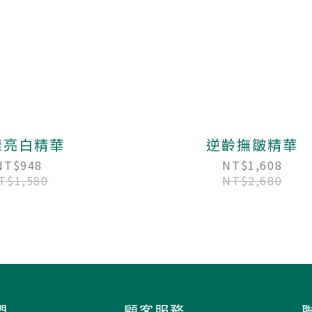
漾亮白精華
逆齡撫皺精華
NT$948
NT$1,608
T$1,580
NT$2,680
們
顧客服務