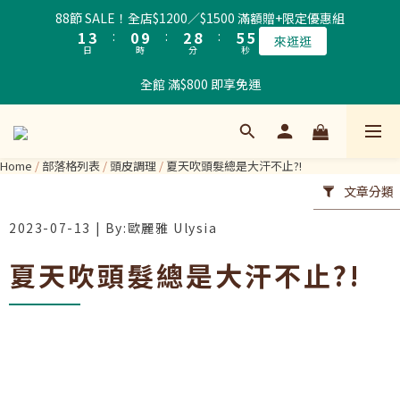
2
4
1
3
9
6
6
88節 SALE！全店$1200／$1500 滿額贈+限定優惠組
1
3
:
0
9
:
2
8
:
5
5
來逛逛
日
時
分
秒
0
2
8
1
7
4
4
1
7
0
6
3
3
全館 滿$800 即享免運
0
6
5
2
2
5
4
1
1
4
3
0
0
3
2
Home
/
部落格列表
/
頭皮調理
/
夏天吹頭髮總是大汗不止?!
2
1
文章分類
1
0
0
2023-07-13
夏天吹頭髮總是大汗不止?!