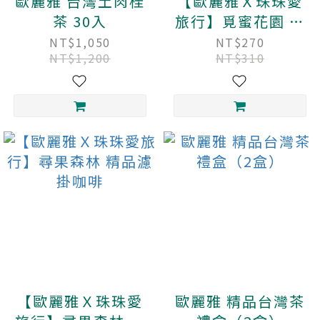
歐麗雅 台灣土肉桂
【歐麗雅Ｘ珠珠愛
茶 30入
旅行】覓蜜花園 精
品濾掛咖啡
NT$1,050
NT$270
NT$1,200
NT$310
【歐麗雅Ｘ珠珠愛
歐麗雅 精品台灣茶