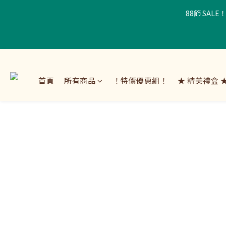
88節 SAL
首頁
所有商品
！特價優惠組！
★ 精美禮盒 