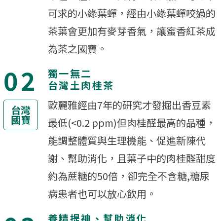
可求的小綠葉蟬，經由小綠葉蟬咬過的
茶葉會更加有麥芽香氣，讓蜜香紅茶成
為茶之國寶。
02
獨一無二
台灣土肉桂茶
歐麗雅經由7年的研究才發掘出香豆素
台灣
國寶
最低(<0.2 ppm)但肉桂醛最高的品種，
能調整體質與生理機能、促進新陳代
謝、幫助消化，且葉子中的肉桂醛甜度
約為蔗糖的50倍，卻完全不含糖,糖尿
病患者也可以放心飲用。
養精提神、幫助消化