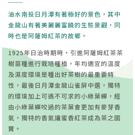
油水南投日月潭有著極好的景色，其中
金龍山有著美麗麗富饒的生態景觀，同
時也是阿薩姆紅茶的故鄉。
1925年日治時期時
，
引進阿薩姆紅茶茶
樹苗種進行栽培種植
，
年均適宜的溫度
及濕度環境是種出好茶樹的最重要特
性
，
最後日月潭金龍山雀屏中選
，
獨特
的環境加上可遇不可求的小綠葉蟬
，
經
由小綠葉蟬咬過的茶葉會更加有麥芽香
氣
，
獨特的香氣讓蜜香紅茶成為茶之國
寶。