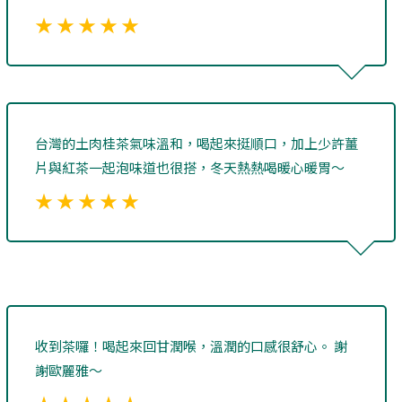
★ ★ ★ ★ ★
台灣的土肉桂茶氣味溫和，喝起來挺順口，加上少許薑
片與紅茶一起泡味道也很搭，冬天熱熱喝暖心暖胃～
★ ★ ★ ★ ★
收到茶囉！喝起來回甘潤喉，溫潤的口感很舒心。 謝
謝歐麗雅～