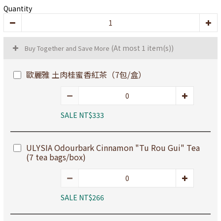
Quantity
(At most 1 item(s))
Buy Together and Save More
歐麗雅 土肉桂蜜香紅茶（7包/盒）
SALE NT$333
ULYSIA Odourbark Cinnamon "Tu Rou Gui" Tea
(7 tea bags/box)
SALE NT$266