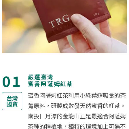
01
嚴選臺灣
蜜香阿薩姆紅茶
蜜香阿薩姆紅茶利用小綠葉蟬吸食的茶
台灣
國寶
菁原料，研製成散發天然蜜香的紅茶。
南投日月潭的金龍山正是最適合阿薩姆
茶種的種植地，獨特的環境加上可遇不