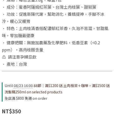
• 成分：蜜香阿薩姆紅茶葉、台灣土肉桂葉、甜菊葉
• 功效：促進新陳代謝，幫助消化，養精提神，手腳不冰
冷，暖心又暖胃
• 特色：土肉桂清香搭配濃郁紅茶香，久泡不苦澀，甘甜風
味，零加糖最健康
• 健康把關：無施加農藥及化學肥料，低香豆素（<0.2 
ppm），高肉桂醛含量
⚠️  請注意孕婦忌飲
• 產地：台灣
Until
08/23 16:00
88節｜滿$1200 送 土肉桂茶＋咖啡，滿$1500 送
洗髮精250ml on selected products
全店滿 $800 免運 on order
NT$350