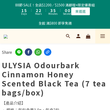
2
6
3
3
4
5
6
9
88節 SALE！全店$1200／$1500 滿額贈+限定優惠組
1
5
:
2
2
:
3
4
:
5
8
來逛逛
Days
Hours
Minutes
Seconds
0
4
1
1
2
3
4
7
3
0
0
1
2
3
6
全館 滿$800 即享免運
2
0
1
2
5
1
0
1
4
0
0
3
2
1
Share
0
ULYSIA Odourbark
Cinnamon Honey
Scented Black Tea (7 tea
bags/box)
【產品介紹】
• 規格：每包含量3.0g，每盒7包