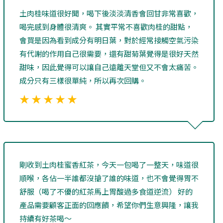
土肉桂味道很好聞，喝下後淡淡清香會回甘非常喜歡，
喝完感到身體很清爽。 其實平常不喜歡肉桂的甜點，
會買是因為看到成分有明日葉，對於經常接觸空氣污染
有代謝的作用自己很需要，還有甜菊葉覺得是很好天然
甜味，因此覺得可以讓自己遠離天堂但又不會太痛苦。
成分只有三樣很單純，所以再次回購。
★ ★ ★ ★ ★
剛收到土肉桂蜜香紅茶，今天一包喝了一整天，味道很
順喉，各佔一半誰都沒搶了誰的味道，也不會覺得胃不
舒服（喝了不優的紅茶馬上胃酸過多食道逆流） 好的
產品需要顧客正面的回應饋，希望你們生意興隆，讓我
持續有好茶喝～